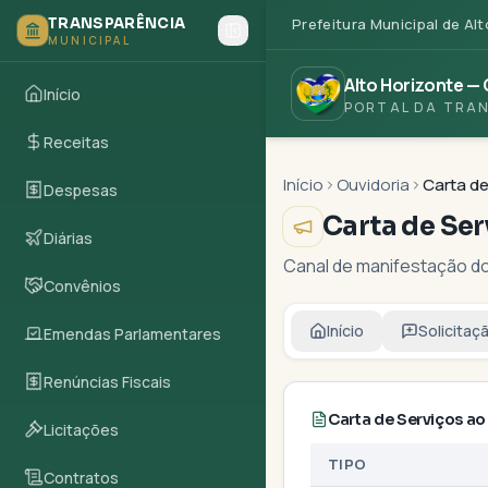
Ir para o conteúdo principal
TRANSPARÊNCIA
Prefeitura Municipal de
Alt
MUNICIPAL
Alto Horizonte
—
Início
PORTAL DA TRA
Receitas
Início
Ouvidoria
Carta de
Despesas
Carta de Ser
Diárias
Canal de manifestação d
Convênios
Início
Solicitaç
Emendas Parlamentares
Renúncias Fiscais
Carta de Serviços ao
Licitações
TIPO
Contratos