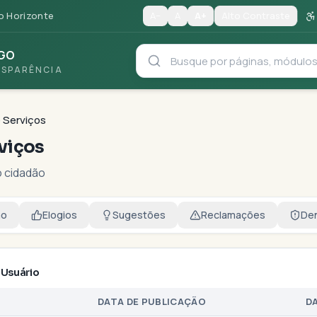
o Horizonte
A−
A
A+
Alto Contraste
GO
NSPARÊNCIA
 Serviços
viços
o cidadão
ão
Elogios
Sugestões
Reclamações
De
 Usuário
DATA DE PUBLICAÇÃO
D